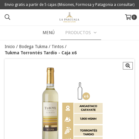
Envio gratis a partir de 5 cajas (Misiones, Formosa y Patagonia a consultar)
0
MENÚ
PRODUCTOS
Inicio
/
Bodega Tukma
/
Tintos
/
Tukma Torrontés Tardío - Caja x6